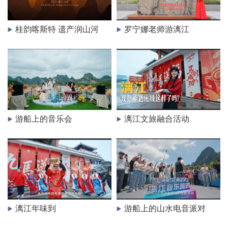
桂韵喀斯特 遗产润山河
罗宁娜老师游漓江
游船上的音乐会
漓江文旅融合活动
漓江年味到
游船上的山水电音派对