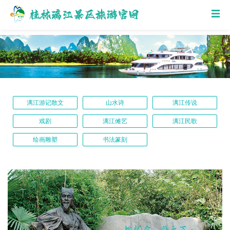
漓江游记散文
山水诗
漓江传说
戏剧
漓江傩艺
漓江民歌
绘画雕塑
书法篆刻