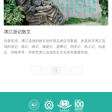
漓江游记散文
自唐至清，漓江流域的散文创作易见者仅百数篇。多是有关漓江流
域的游记、题记、碑记、修建记、盛事记、祠堂记、风土记、仙迹
记、诗铭序等，对研究漓江流域历史文化具有重要价值。
<<
<
1
>
>>