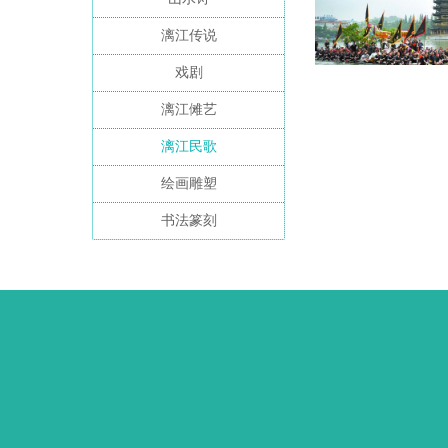
漓江传说
戏剧
漓江傩艺
漓江民歌
绘画雕塑
书法篆刻