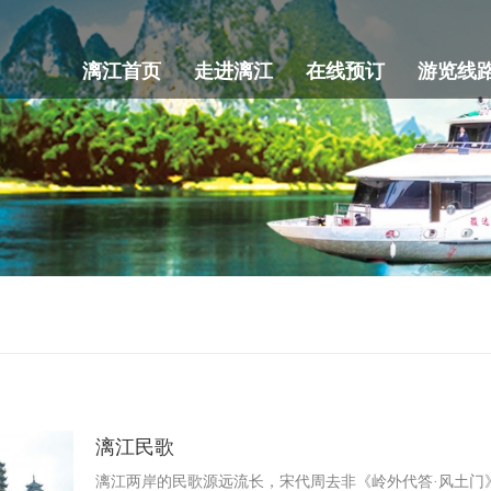
漓江首页
走进漓江
在线预订
游览线
漓江民歌
漓江两岸的民歌源远流长，宋代周去非《岭外代答·风土门