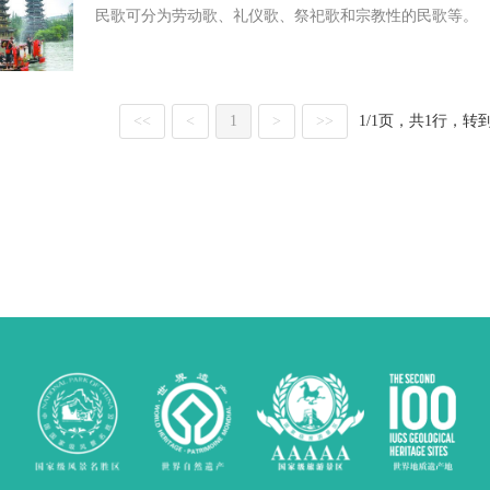
民歌可分为劳动歌、礼仪歌、祭祀歌和宗教性的民歌等。
1
/
1
页
，
共1行，
转
<<
<
1
>
>>