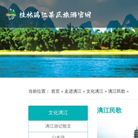
当前位置：
首页
»
走进漓江
»
文化漓江
»
漓江民歌
»
漓江民歌
文化漓江
漓江游记散文
山水诗