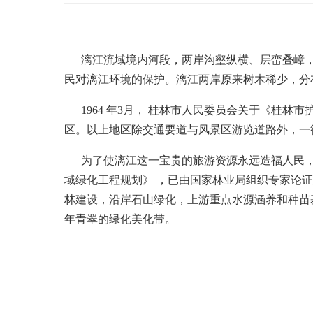
漓江流域境内河段，两岸沟壑纵横、层峦叠嶂，
民对漓江环境的保护。漓江两岸原来树木稀少，分
1
964 年3
月，
桂林市人民委员会关于《桂林市护
区。以上地区除交通要道与风景区游览道路外，一
为了使漓江这一宝贵的旅游资源永远造福人民
域绿化工程规划》
，已由国家林业局组织专家论证
林建设，沿岸石山绿化，上游重点水源涵养和种苗
年青翠的绿化美化带。