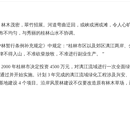
林木茂密，翠竹招展。河道弯曲迂回，或峡或洲或滩，令人心旷
布不均匀，与秀丽的桂林山水不协调。
林暂行条例补充规定》中规定：“
桂林市区以及郊区漓江两岸、
律不得入山，不准砍柴放牧，不准进行副业生产。 ”
，
2000 年桂林市决定投资 4500
万元，对漓江流域进行一次全面绿
通过并开始实施。计划
3
年完成的漓江流域绿化工程涉及兴安、
基地建设
4
个项目。沿岸风景林建设不仅要改造原有林木草场，