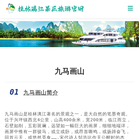
九马画山
01
九马画山简介
九马画山是桂林漓江著名的景观之一，是大自然的笔墨奇观。
位于兴坪镇西北4公里，山高400余米，宽200米，临江而立，
石壁如削，五彩斑斓，远望如一幅巨大的画屏，细细地端详，
画屏中惟有一群骏马，或立或卧，或昂首嘶鸣，或扬蹄奋飞，
回首云天，或悠然觅食…….宋代诗人邹浩比作天公醉时的杰